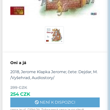
Oni a já
2018, Jerome Klapka Jerome; čete: Dejdar, M.
/Vyšehrad, Audiostory/
299 CZK
254 CZK
NENÍ K DISPOZICI
cena je vč. DPH 0% Zobrazená cena je po slevě