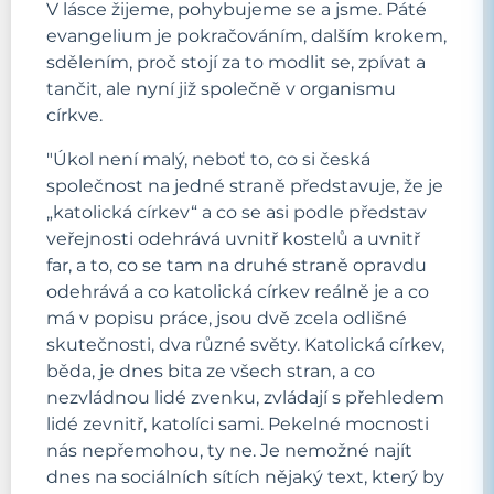
V lásce žijeme, pohybujeme se a jsme. Páté
evangelium je pokračováním, dalším krokem,
sdělením, proč stojí za to modlit se, zpívat a
tančit, ale nyní již společně v organismu
církve.
"Úkol není malý, neboť to, co si česká
společnost na jedné straně představuje, že je
„katolická církev“ a co se asi podle představ
veřejnosti odehrává uvnitř kostelů a uvnitř
far, a to, co se tam na druhé straně opravdu
odehrává a co katolická církev reálně je a co
má v popisu práce, jsou dvě zcela odlišné
skutečnosti, dva různé světy. Katolická církev,
běda, je dnes bita ze všech stran, a co
nezvládnou lidé zvenku, zvládají s přehledem
lidé zevnitř, katolíci sami. Pekelné mocnosti
nás nepřemohou, ty ne. Je nemožné najít
dnes na sociálních sítích nějaký text, který by