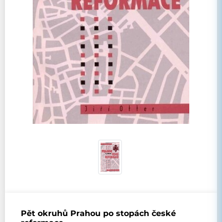
Pět okruhů Prahou po stopách české