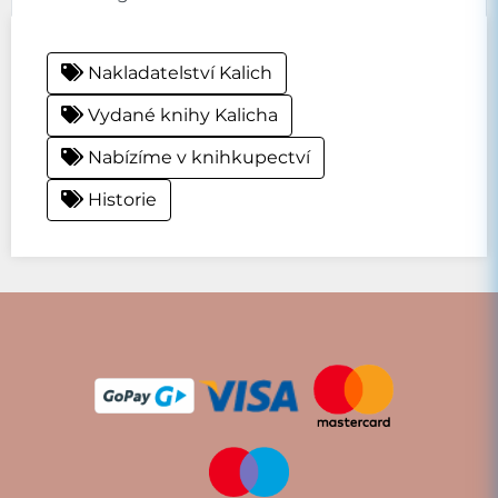
Nakladatelství Kalich
Vydané knihy Kalicha
Nabízíme v knihkupectví
Historie