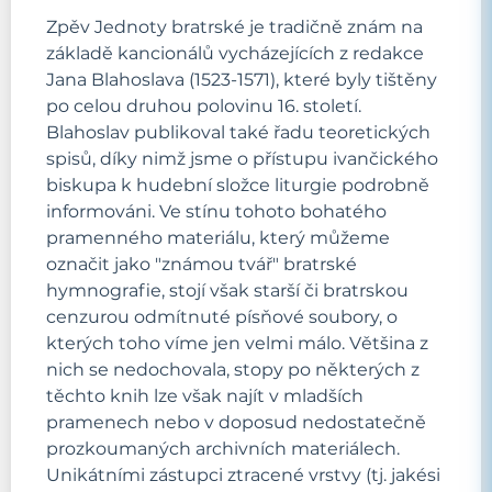
Zpěv Jednoty bratrské je tradičně znám na
základě kancionálů vycházejících z redakce
Jana Blahoslava (1523-1571), které byly tištěny
po celou druhou polovinu 16. století.
Blahoslav publikoval také řadu teoretických
spisů, díky nimž jsme o přístupu ivančického
biskupa k hudební složce liturgie podrobně
informováni. Ve stínu tohoto bohatého
pramenného materiálu, který můžeme
označit jako "známou tvář" bratrské
hymnografie, stojí však starší či bratrskou
cenzurou odmítnuté písňové soubory, o
kterých toho víme jen velmi málo. Většina z
nich se nedochovala, stopy po některých z
těchto knih lze však najít v mladších
pramenech nebo v doposud nedostatečně
prozkoumaných archivních materiálech.
Unikátními zástupci ztracené vrstvy (tj. jakési