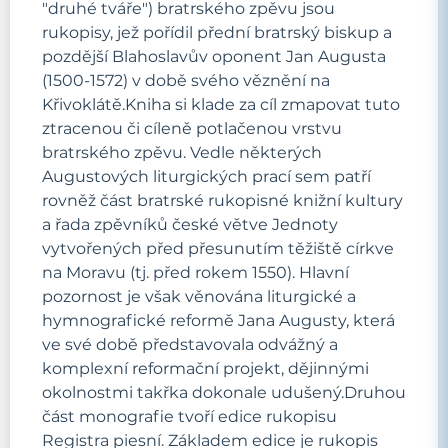
"druhé tváře") bratrského zpěvu jsou
rukopisy, jež pořídil přední bratrský biskup a
pozdější Blahoslavův oponent Jan Augusta
(1500-1572) v době svého věznění na
Křivoklátě.Kniha si klade za cíl zmapovat tuto
ztracenou či cíleně potlačenou vrstvu
bratrského zpěvu. Vedle některých
Augustových liturgických prací sem patří
rovněž část bratrské rukopisné knižní kultury
a řada zpěvníků české větve Jednoty
vytvořených před přesunutím těžiště církve
na Moravu (tj. před rokem 1550). Hlavní
pozornost je však věnována liturgické a
hymnografické reformě Jana Augusty, která
ve své době představovala odvážný a
komplexní reformační projekt, dějinnými
okolnostmi takřka dokonale udušený.Druhou
část monografie tvoří edice rukopisu
Registra piesní. Základem edice je rukopis