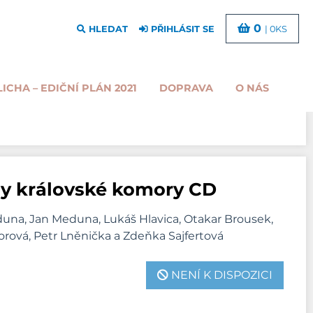
0
HLEDAT
PŘIHLÁSIT SE
| 0KS
LICHA – EDIČNÍ PLÁN 2021
DOPRAVA
O NÁS
y královské komory CD
eduna, Jan Meduna, Lukáš Hlavica, Otakar Brousek,
orová, Petr Lněnička a Zdeňka Sajfertová
NENÍ K DISPOZICI