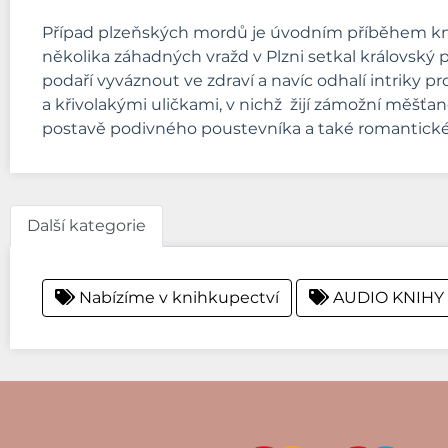
Případ plzeňských mordů je úvodním příběhem knižní
několika záhadných vražd v Plzni setkal královsk
podaří vyváznout ve zdraví a navíc odhalí intriky p
a křivolakými uličkami, v nichž žijí zámožní měšťané
postavě podivného poustevníka a také romantické l
Další kategorie
Nabízíme v knihkupectví
AUDIO KNIHY