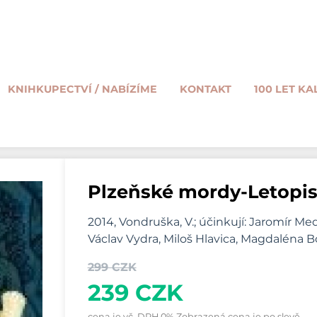
KNIHKUPECTVÍ / NABÍZÍME
KONTAKT
100 LET KA
Plzeňské mordy-Letopis
2014, Vondruška, V.; účinkují: Jaromír M
Václav Vydra, Miloš Hlavica, Magdaléna B
299 CZK
239 CZK
cena je vč. DPH 0% Zobrazená cena je po slevě