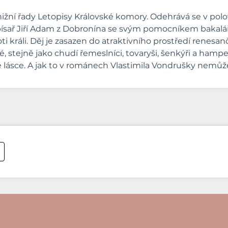
 řady Letopisy Královské komory. Odehrává se v polovině 
ý písař Jiří Adam z Dobronína se svým pomocníkem bak
roti králi. Děj je zasazen do atraktivního prostředí rene
, stejně jako chudí řemeslníci, tovaryši, šenkýři a hampej
ásce. A jak to v románech Vlastimila Vondrušky nemůže b