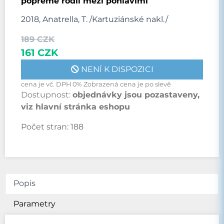
popřeme rodíl mezi pohlavími
2018, Anatrella, T. /Kartuziánské nakl./
189 CZK
161 CZK
NENÍ K DISPOZICI
cena je vč. DPH 0% Zobrazená cena je po slevě
Dostupnost:
objednávky jsou pozastaveny,
viz hlavní stránka eshopu
Počet stran:
188
Popis
Parametry