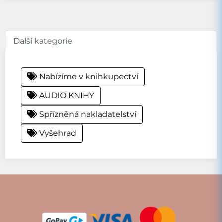
Další kategorie
Nabízíme v knihkupectví
AUDIO KNIHY
Spřízněná nakladatelství
Vyšehrad