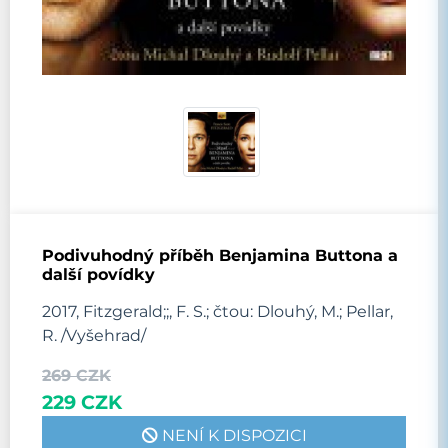
Podivuhodný příběh Benjamina Buttona a
další povídky
2017, Fitzgerald;;, F. S.; čtou: Dlouhý, M.; Pellar,
R. /Vyšehrad/
269 CZK
229 CZK
NENÍ K DISPOZICI