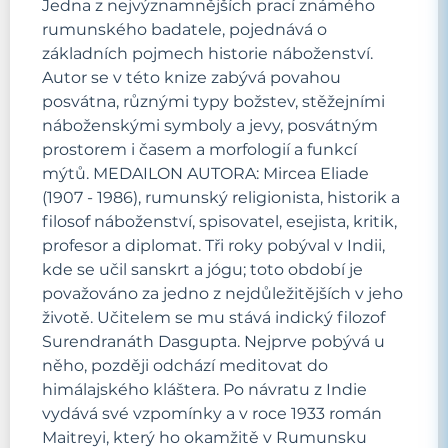
Jedna z nejvýznamnějších prací známého
rumunského badatele, pojednává o
základních pojmech historie náboženství.
Autor se v této knize zabývá povahou
posvátna, různými typy božstev, stěžejními
náboženskými symboly a jevy, posvátným
prostorem i časem a morfologií a funkcí
mýtů. MEDAILON AUTORA: Mircea Eliade
(1907 - 1986), rumunský religionista, historik a
filosof náboženství, spisovatel, esejista, kritik,
profesor a diplomat. Tři roky pobýval v Indii,
kde se učil sanskrt a jógu; toto období je
považováno za jedno z nejdůležitějších v jeho
životě. Učitelem se mu stává indický filozof
Surendranáth Dasgupta. Nejprve pobývá u
něho, později odchází meditovat do
himálajského kláštera. Po návratu z Indie
vydává své vzpomínky a v roce 1933 román
Maitreyi, který ho okamžitě v Rumunsku