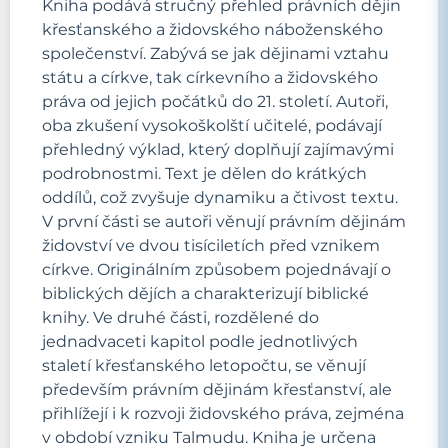
Kniha podává stručný přehled právních dějin
křesťanského a židovského náboženského
společenství. Zabývá se jak dějinami vztahu
státu a církve, tak církevního a židovského
práva od jejich počátků do 21. století. Autoři,
oba zkušení vysokoškolští učitelé, podávají
přehledný výklad, který doplňují zajímavými
podrobnostmi. Text je dělen do krátkých
oddílů, což zvyšuje dynamiku a čtivost textu.
V první části se autoři věnují právním dějinám
židovství ve dvou tisíciletích před vznikem
církve. Originálním způsobem pojednávají o
biblických dějích a charakterizují biblické
knihy. Ve druhé části, rozdělené do
jednadvaceti kapitol podle jednotlivých
staletí křesťanského letopočtu, se věnují
především právním dějinám křesťanství, ale
přihlížejí i k rozvoji židovského práva, zejména
v období vzniku Talmudu. Kniha je určena