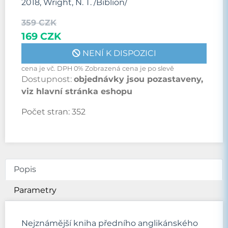
2018, Wright, N. T. /Biblion/
359 CZK
169 CZK
NENÍ K DISPOZICI
cena je vč. DPH 0% Zobrazená cena je po slevě
Dostupnost:
objednávky jsou pozastaveny,
viz hlavní stránka eshopu
Počet stran:
352
Popis
Parametry
Nejznámější kniha předního anglikánského