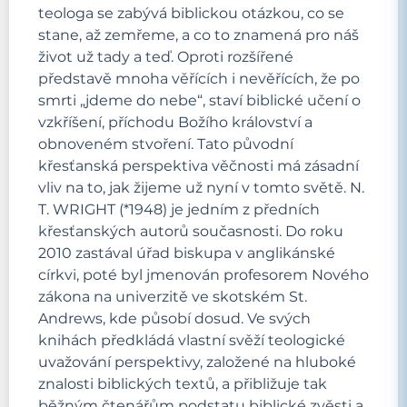
teologa se zabývá biblickou otázkou, co se
stane, až zemřeme, a co to znamená pro náš
život už tady a teď. Oproti rozšířené
představě mnoha věřících i nevěřících, že po
smrti „jdeme do nebe“, staví biblické učení o
vzkříšení, příchodu Božího království a
obnoveném stvoření. Tato původní
křesťanská perspektiva věčnosti má zásadní
vliv na to, jak žijeme už nyní v tomto světě. N.
T. WRIGHT (*1948) je jedním z předních
křesťanských autorů současnosti. Do roku
2010 zastával úřad biskupa v anglikánské
církvi, poté byl jmenován profesorem Nového
zákona na univerzitě ve skotském St.
Andrews, kde působí dosud. Ve svých
knihách předkládá vlastní svěží teologické
uvažování perspektivy, založené na hluboké
znalosti biblických textů, a přibližuje tak
běžným čtenářům podstatu biblické zvěsti a