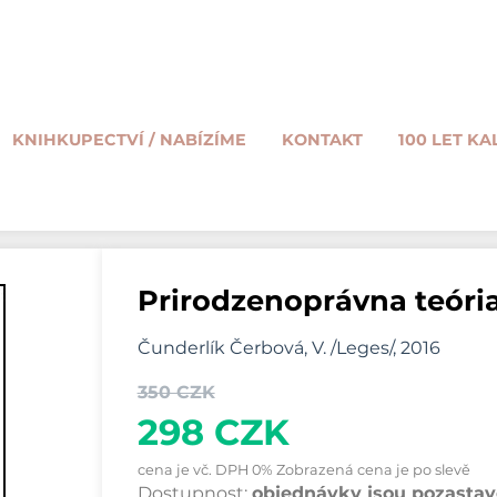
KNIHKUPECTVÍ / NABÍZÍME
KONTAKT
100 LET KA
Prirodzenoprávna teória 
Čunderlík Čerbová, V. /Leges/, 2016
350 CZK
298 CZK
cena je vč. DPH 0% Zobrazená cena je po slevě
Dostupnost:
objednávky jsou pozastave