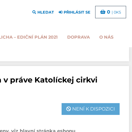
0
HLEDAT
PŘIHLÁSIT SE
| 0KS
LICHA – EDIČNÍ PLÁN 2021
DOPRAVA
O NÁS
v práve Katolíckej cirkvi
NENÍ K DISPOZICI
ny, viz hlavní stránka eshopu