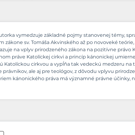
h autorka vymedzuje základné pojmy stanovenej témy, sp
m zákone sv. Tomáša Akvinského až po novoveké teórie, 
zuje na vplyv prirodzeného zákona na pozitívne právo Ka
vnom práve Katolíckej cirkvi a princíp kánonickej umi
 Katolíckou cirkvou a vypĺňa tak vedeckú medzeru na 
právnikov, ale aj pre teológov, z dôvodu vplyvu prirodze
riem kánonického práva má významné právne účinky, na k