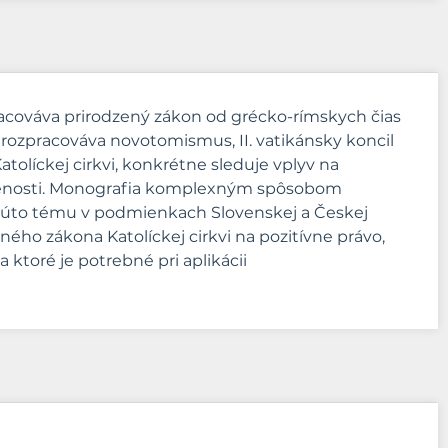
racováva prirodzený zákon od grécko-rímskych čias
rozpracováva novotomismus, II. vatikánsky koncil
tolíckej cirkvi, konkrétne sleduje vplyv na
ernenosti. Monografia komplexným spôsobom
túto tému v podmienkach Slovenskej a Českej
ného zákona Katolíckej cirkvi na pozitívne právo,
toré je potrebné pri aplikácii