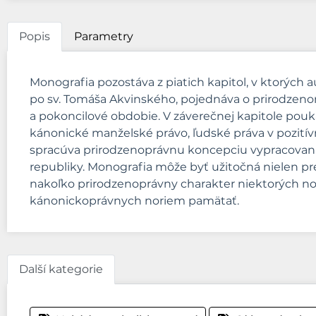
Popis
Parametry
Monografia pozostáva z piatich kapitol, v ktorýc
po sv. Tomáša Akvinského, pojednáva o prirodzeno
a pokoncilové obdobie. V záverečnej kapitole pouka
kánonické manželské právo, ľudské práva v pozití
spracúva prirodzenoprávnu koncepciu vypracovanú
republiky. Monografia môže byť užitočná nielen pre 
nakoľko prirodzenoprávny charakter niektorých no
kánonickoprávnych noriem pamätať.
Další kategorie