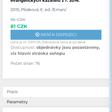
evangelických kazatelů z r. 2014.
2015, Plzáková, E. ed. /Eman/
95 CZK
81 CZK
NENÍ K DISPOZICI
cena je vč. DPH 0% Zobrazená cena je po slevě
Dostupnost:
objednávky jsou pozastaveny,
viz hlavní stránka eshopu
Počet stran:
76
Popis
Parametry