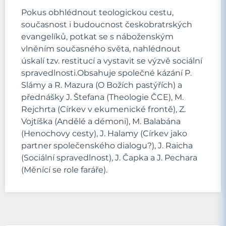
Pokus obhlédnout teologickou cestu,
současnost i budoucnost českobratrských
evangelíků, potkat se s náboženským
vlněním současného světa, nahlédnout
úskalí tzv. restitucí a vystavit se výzvě sociální
spravedlnosti.Obsahuje společné kázání P.
Slámy a R. Mazura (O Božích pastýřích) a
přednášky J. Štefana (Theologie ČCE), M.
Rejchrta (Církev v ekumenické frontě), Z.
Vojtíška (Andělé a démoni), M. Balabána
(Henochovy cesty), J. Halamy (Církev jako
partner společenského dialogu?), J. Raicha
(Sociální spravedlnost), J. Čapka a J. Pechara
(Měnící se role faráře).