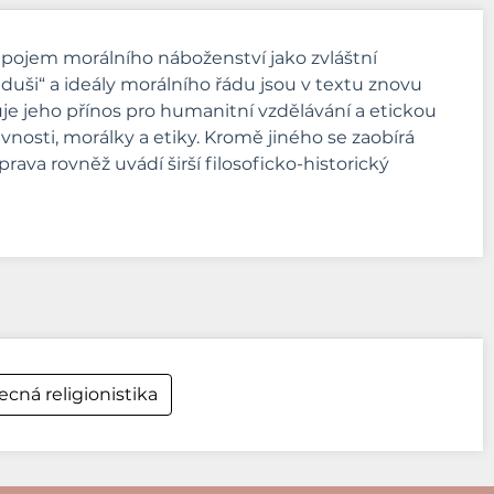
íjí pojem morálního náboženství jako zvláštní
duši“ a ideály morálního řádu jsou v textu znovu
e jeho přínos pro humanitní vzdělávání a etickou
vnosti, morálky a etiky. Kromě jiného se zaobírá
rava rovněž uvádí širší filosoficko-historický
cná religionistika