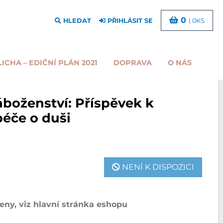
0
HLEDAT
PŘIHLÁSIT SE
| 0KS
LICHA – EDIČNÍ PLÁN 2021
DOPRAVA
O NÁS
boženství: Příspěvek k
éče o duši
NENÍ K DISPOZICI
ny, viz hlavní stránka eshopu