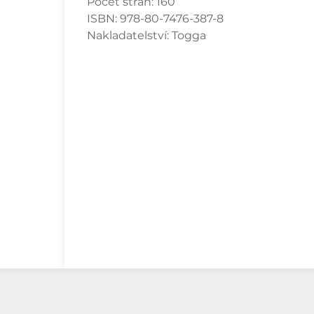
Počet stran:
160
ISBN:
978-80-7476-387-8
Nakladatelství:
Togga