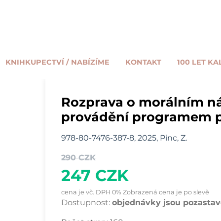
KNIHKUPECTVÍ / NABÍZÍME
KONTAKT
100 LET KA
Rozprava o morálním ná
provádění programem p
978-80-7476-387-8, 2025, Pinc, Z.
290 CZK
247 CZK
cena je vč. DPH 0% Zobrazená cena je po slevě
Dostupnost:
objednávky jsou pozastave