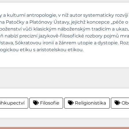
tiky a kulturní antropologie, v níž autor systematicky rozv
na Patočky a Platónovy Ústavy, jejichž koncepce „péče o 
boženství vůči klasickým náboženským tradicím a ukazuj
veň nabízí precizní jazykově-filosofické rozbory pojmů mra
stava, Sókratovou ironií a žánrem utopie a dystopie. Rozp
gickou etiku s aristotelskou etikou.
ihkupectví
Filosofie
Religionistika
Obe