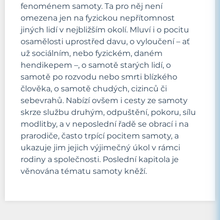
fenoménem samoty. Ta pro něj není
omezena jen na fyzickou nepřítomnost
jiných lidí v nejbližším okolí. Mluví i o pocitu
osamělosti uprostřed davu, o vyloučení – ať
už sociálním, nebo fyzickém, daném
hendikepem –, o samotě starých lidí, o
samotě po rozvodu nebo smrti blízkého
člověka, o samotě chudých, cizinců či
sebevrahů. Nabízí ovšem i cesty ze samoty
skrze službu druhým, odpuštění, pokoru, sílu
modlitby, a v neposlední řadě se obrací i na
prarodiče, často trpící pocitem samoty, a
ukazuje jim jejich výjimečný úkol v rámci
rodiny a společnosti. Poslední kapitola je
věnována tématu samoty kněží.