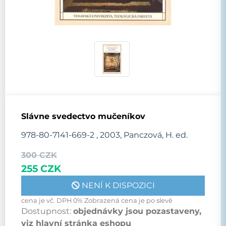
Slávne svedectvo mučeníkov
978-80-7141-669-2 , 2003, Panczová, H. ed.
300 CZK
255 CZK
NENÍ K DISPOZICI
cena je vč. DPH 0% Zobrazená cena je po slevě
Dostupnost:
objednávky jsou pozastaveny,
viz hlavní stránka eshopu