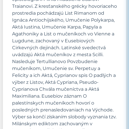
Traianovi. Z kresťanského grécky hovoriaceho
prostredia pochádzajú List Rimanom od
Ignáca Antiochijského, Umučenie Polykarpa,
Aktá Iustina, Umučenie Karpa, Papyla a
Agathoniky a List o mučeníkoch vo Vienne a
Lugdune, zachovaný v Eusebiových
Cirkevných dejinách. Latinské svedectvá
uvádzajú Aktá mučeníkov z mesta Scilli.
Nasleduje Tertullianovo Povzbudenie
mučeníkom, Umučenie sv. Perpetuy a
Felicity a ich Aktá, Cyprianov spis O padlých a
výber z Listov, Aktá Cypriana, Pseudo-
Cyprianova Chvála mučeníctva a Aktá
Maximiliana. Eusebiov záznam O
palestínskych mučeníkoch hovorí o
posledných prenasledovaniach na Východe.
Výber sa končí získaním slobody vyznania tzv.
Milánskym ediktom zachovaným v