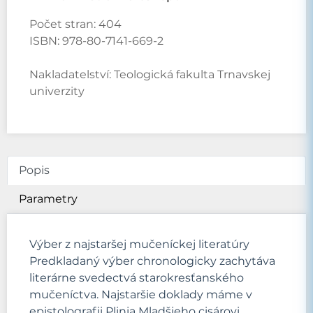
Počet stran:
404
ISBN:
978-80-7141-669-2
Nakladatelství:
Teologická fakulta Trnavskej
univerzity
Popis
Parametry
Výber z najstaršej mučeníckej literatúry
Predkladaný výber chronologicky zachytáva
literárne svedectvá starokresťanského
mučeníctva. Najstaršie doklady máme v
epistolografii Plinia Mladšieho cisárovi