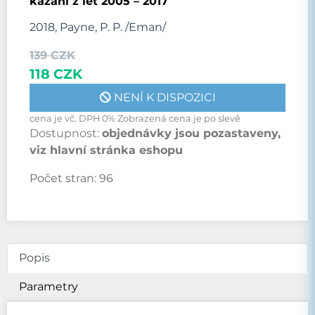
kázání z let 2005 – 2017
2018, Payne, P. P. /Eman/
139 CZK
118 CZK
NENÍ K DISPOZICI
cena je vč. DPH 0% Zobrazená cena je po slevě
Dostupnost:
objednávky jsou pozastaveny,
viz hlavní stránka eshopu
Počet stran:
96
Popis
Parametry