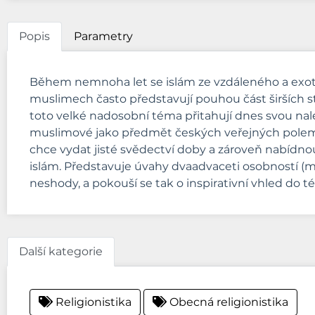
Popis
Parametry
Během nemnoha let se islám ze vzdáleného a exot
muslimech často představují pouhou část širších st
toto velké nadosobní téma přitahují dnes svou nalé
muslimové jako předmět českých veřejných polemi
chce vydat jisté svědectví doby a zároveň nabídnou
islám. Představuje úvahy dvaadvaceti osobností (mj.
neshody, a pokouší se tak o inspirativní vhled do 
Další kategorie
Religionistika
Obecná religionistika