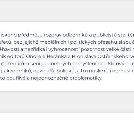
ického předmětu rozprav odborníků a publicistů stal 
řetů, bez jejichž mediálních i politických přesahů si sou
havostí a nezřídka i vyhroceností pozornost velké části
k editorů Ondřeje Beránka a Bronislava Ostřanského, v
t čtenářům sérii podnětných zamyšlení nad klíčovými obl
 akademiků, novinářů, politiků, a to muslimů i nemuslimů)
této bouřlivé a nejednoznačné problematiky.