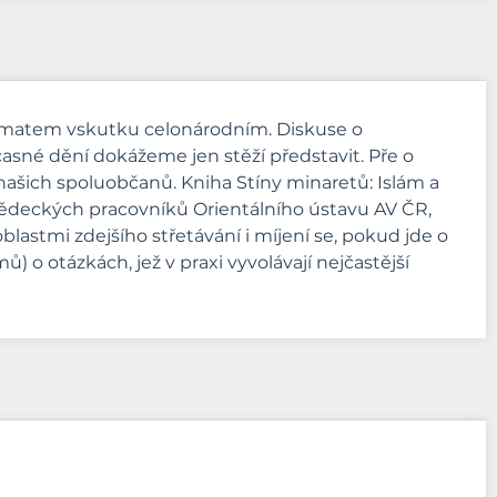
tématem vskutku celonárodním. Diskuse o
časné dění dokážeme jen stěží představit. Pře o
 našich spoluobčanů. Kniha Stíny minaretů: Islám a
ědeckých pracovníků Orientálního ústavu AV ČR,
astmi zdejšího střetávání i míjení se, pokud jde o
 o otázkách, jež v praxi vyvolávají nejčastější