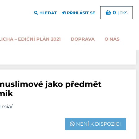
0
HLEDAT
PŘIHLÁSIT SE
| 0KS
LICHA – EDIČNÍ PLÁN 2021
DOPRAVA
O NÁS
 muslimové jako předmět
mik
demia/
NENÍ K DISPOZICI