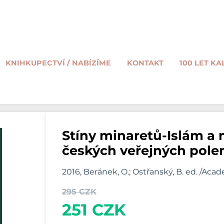
KNIHKUPECTVÍ / NABÍZÍME
KONTAKT
100 LET KA
Stíny minaretů-Islám a
českých veřejných pole
2016, Beránek, O.; Ostřanský, B. ed. /Aca
295 CZK
251 CZK