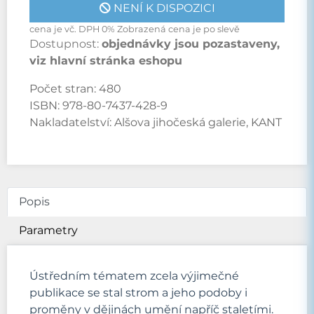
NENÍ K DISPOZICI
cena je vč. DPH 0% Zobrazená cena je po slevě
Dostupnost:
objednávky jsou pozastaveny,
viz hlavní stránka eshopu
Počet stran:
480
ISBN:
978-80-7437-428-9
Nakladatelství:
Alšova jihočeská galerie, KANT
Popis
Parametry
Ústředním tématem zcela výjimečné
publikace se stal strom a jeho podoby i
proměny v dějinách umění napříč staletími.