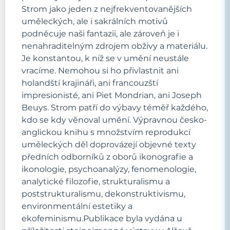
Strom jako jeden z nejfrekventovanějších
uměleckých, ale i sakrálních motivů
podněcuje naši fantazii, ale zároveň je i
nenahraditelným zdrojem obživy a materiálu.
Je konstantou, k níž se v umění neustále
vracíme. Nemohou si ho přivlastnit ani
holandští krajináři, ani francouzští
impresionisté, ani Piet Mondrian, ani Joseph
Beuys. Strom patří do výbavy téměř každého,
kdo se kdy věnoval umění. Výpravnou česko-
anglickou knihu s množstvím reprodukcí
uměleckých děl doprovázejí objevné texty
předních odborníků z oborů ikonografie a
ikonologie, psychoanalýzy, fenomenologie,
analytické filozofie, strukturalismu a
poststrukturalismu, dekonstruktivismu,
environmentální estetiky a
ekofeminismu.Publikace byla vydána u