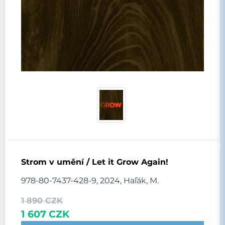
Strom v umění / Let it Grow Again!
978-80-7437-428-9, 2024, Haľák, M.
1 890 CZK
1 607 CZK