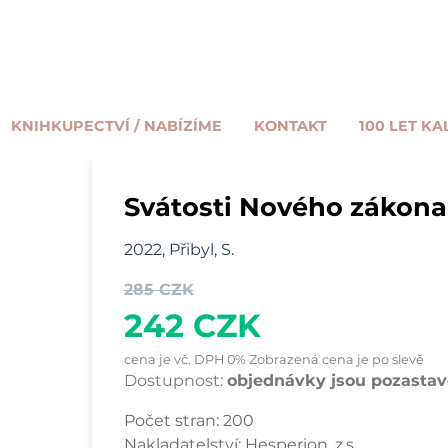
KNIHKUPECTVÍ / NABÍZÍME
KONTAKT
100 LET KA
Svátosti Nového zákona
2022, Přibyl, S.
285 CZK
242 CZK
cena je vč. DPH 0% Zobrazená cena je po slevě
Dostupnost:
objednávky jsou pozastave
Počet stran:
200
Nakladatelství:
Hesperion, z.s.