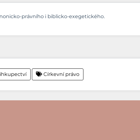
onicko-právního i biblicko-exegetického.
ihkupectví
Církevní právo