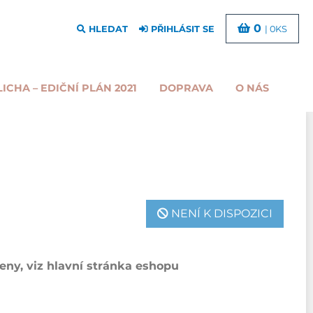
0
HLEDAT
PŘIHLÁSIT SE
| 0KS
LICHA – EDIČNÍ PLÁN 2021
DOPRAVA
O NÁS
NENÍ K DISPOZICI
ny, viz hlavní stránka eshopu