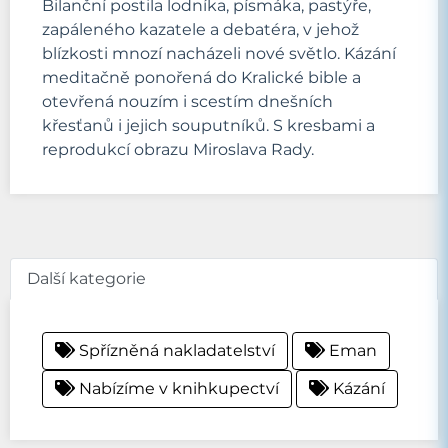
Bilanční postila lodníka, písmáka, pastýře,
zapáleného kazatele a debatéra, v jehož
blízkosti mnozí nacházeli nové světlo. Kázání
meditačně ponořená do Kralické bible a
otevřená nouzím i scestím dnešních
křesťanů i jejich souputníků. S kresbami a
reprodukcí obrazu Miroslava Rady.
Další kategorie
Spřízněná nakladatelství
Eman
Nabízíme v knihkupectví
Kázání