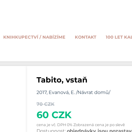
KNIHKUPECTVÍ / NABÍZÍME
KONTAKT
100 LET KA
Tabito, vstaň
2017, Evanová, E. /Návrat domů/
70 CZK
60 CZK
cena je vč. DPH 0% Zobrazená cena je po slevě
Dostupnost:
objednávky jsou pozastave