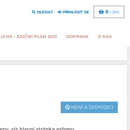
0
HLEDAT
PŘIHLÁSIT SE
| 0KS
LICHA – EDIČNÍ PLÁN 2021
DOPRAVA
O NÁS
NENÍ K DISPOZICI
ny, viz hlavní stránka eshopu