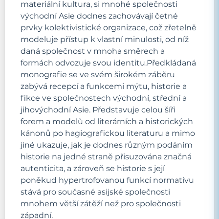
materiální kultura, si mnohé společnosti
východní Asie dodnes zachovávají četné
prvky kolektivistické organizace, což zřetelně
modeluje přístup k vlastní minulosti, od níž
daná společnost v mnoha směrech a
formách odvozuje svou identitu.Předkládaná
monografie se ve svém širokém záběru
zabývá recepcí a funkcemi mýtu, historie a
fikce ve společnostech východní, střední a
jihovýchodní Asie. Představuje celou šíři
forem a modelů od literárních a historických
kánonů po hagiografickou literaturu a mimo
jiné ukazuje, jak je dodnes různým podáním
historie na jedné straně přisuzována značná
autenticita, a zároveň se historie s její
poněkud hypertrofovanou funkcí normativu
stává pro současné asijské společnosti
mnohem větší zátěží než pro společnosti
západní.