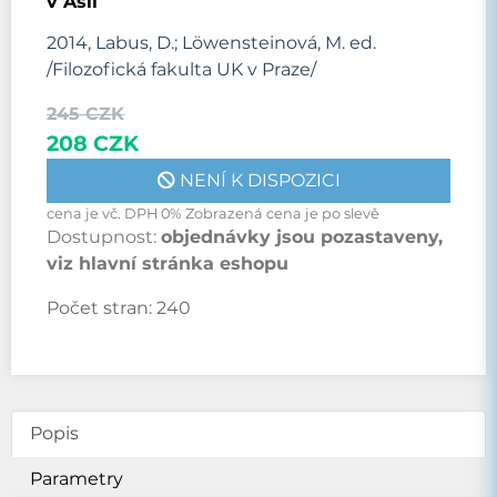
v Asii
2014, Labus, D.; Löwensteinová, M. ed.
/Filozofická fakulta UK v Praze/
245 CZK
208 CZK
NENÍ K DISPOZICI
cena je vč. DPH 0% Zobrazená cena je po slevě
Dostupnost:
objednávky jsou pozastaveny,
viz hlavní stránka eshopu
Počet stran:
240
Popis
Parametry