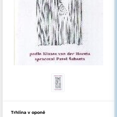
Trhlina v oponě