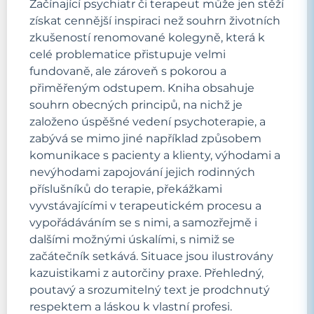
Začínající psychiatr či terapeut může jen stěží
získat cennější inspiraci než souhrn životních
zkušeností renomované kolegyně, která k
celé problematice přistupuje velmi
fundovaně, ale zároveň s pokorou a
přiměřeným odstupem. Kniha obsahuje
souhrn obecných principů, na nichž je
založeno úspěšné vedení psychoterapie, a
zabývá se mimo jiné například způsobem
komunikace s pacienty a klienty, výhodami a
nevýhodami zapojování jejich rodinných
příslušníků do terapie, překážkami
vyvstávajícími v terapeutickém procesu a
vypořádáváním se s nimi, a samozřejmě i
dalšími možnými úskalími, s nimiž se
začátečník setkává. Situace jsou ilustrovány
kazuistikami z autorčiny praxe. Přehledný,
poutavý a srozumitelný text je prodchnutý
respektem a láskou k vlastní profesi.