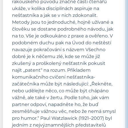
rakouského původu značné části čtenářů
ukáže, v kolika disciplínách aspiruje na
nešťastníka a jak se v nich zdokonalit.
Metody jsou to jednoduché, hojně užívané a
člověku se dostane podrobného návodu, jak
na to. Vše je odkoukáno z praxe a ověřeno. V
podobném duchu pak na Úvod do neštěstí
navazuje pokračování s názvem Všechno
dobré je k něčemu zlé, kde se může již
zkušený a proškolený nešťastník pokusit
najít „patent“ na rozum. Příkladem
komunikačního cvičení nešťastníka-
začátečníka může být následující: „Řekněte,
nebo udělejte něco, co může být chápáno
vážně, ale také v žertu. Podle toho, jak vám
partner odpoví, napadněte ho, že buď
zesměšňuje vážnou věc, nebo že nemá smysl
pro humor.“ Paul Watzlawick (1921–2007) byl
jedním z nejvýznamnějších představitelů