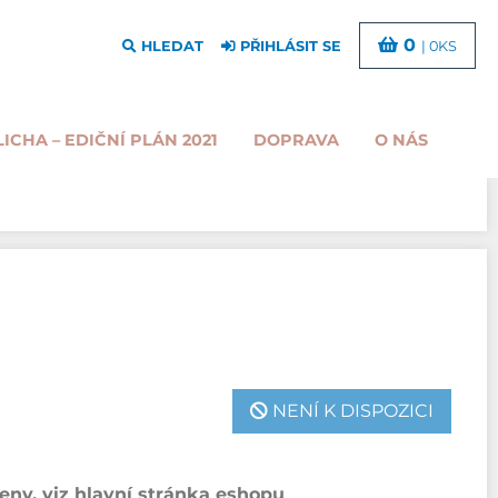
0
HLEDAT
PŘIHLÁSIT SE
| 0KS
LICHA – EDIČNÍ PLÁN 2021
DOPRAVA
O NÁS
NENÍ K DISPOZICI
ny, viz hlavní stránka eshopu