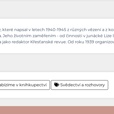
, které napsal v letech 1940-1945 z různých vězení a z k
ka. Jeho životním zaměřením - od činnosti v junácké Lize 
 a jako redaktor Křesťanské revue. Od roku 1939 organizo
bízíme v knihkupectví
Svědectví a rozhovory