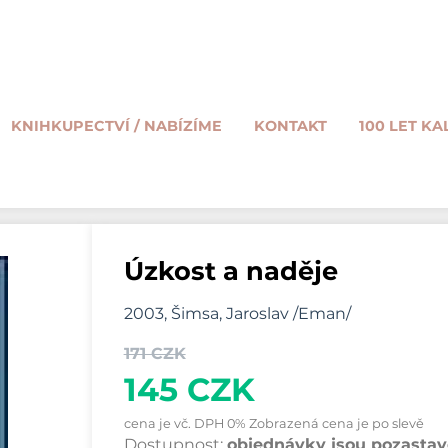
KNIHKUPECTVÍ / NABÍZÍME
KONTAKT
100 LET KA
Úzkost a naděje
2003, Šimsa, Jaroslav /Eman/
171 CZK
145 CZK
cena je vč. DPH 0% Zobrazená cena je po slevě
Dostupnost:
objednávky jsou pozastave