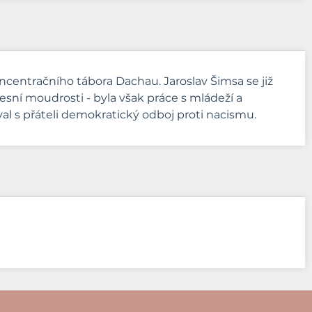
oncentračního tábora Dachau. Jaroslav Šimsa se již
lesní moudrosti - byla však práce s mládeží a
val s přáteli demokratický odboj proti nacismu.