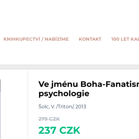
KNIHKUPECTVÍ / NABÍZÍME
KONTAKT
100 LET KA
Ve jménu Boha-Fanatism
psychologie
Šolc, V. /Triton/, 2013
279 CZK
237 CZK