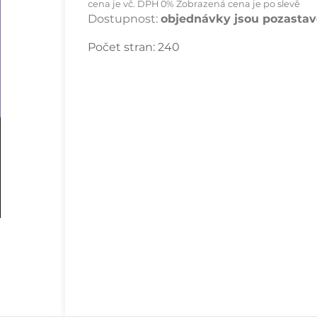
cena je vč. DPH 0% Zobrazená cena je po slevě
Dostupnost:
objednávky jsou pozastave
Počet stran:
240