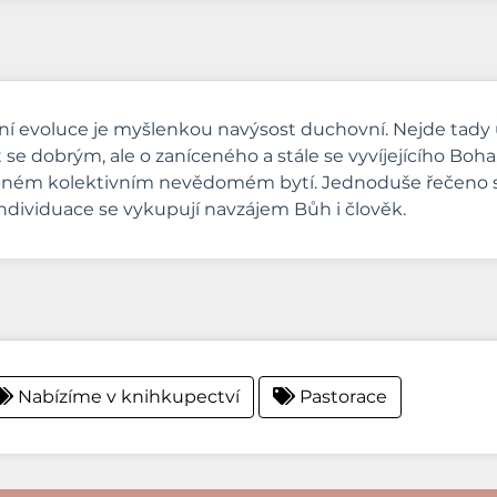
í evoluce je myšlenkou navýsost duchovní. Nejde tady 
t se dobrým, ale o zaníceného a stále se vyvíjejícího Bo
otném kolektivním nevědomém bytí. Jednoduše řečeno se
dividuace se vykupují navzájem Bůh i člověk.
Nabízíme v knihkupectví
Pastorace