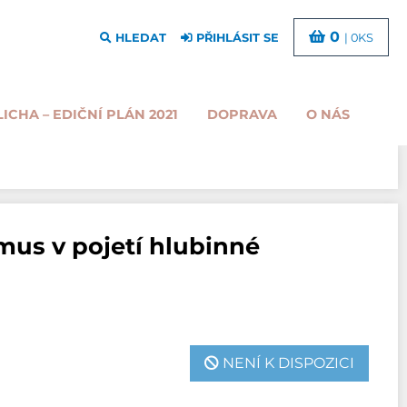
0
HLEDAT
PŘIHLÁSIT SE
| 0KS
LICHA – EDIČNÍ PLÁN 2021
DOPRAVA
O NÁS
us v pojetí hlubinné
NENÍ K DISPOZICI