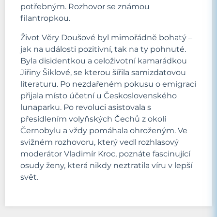
potřebným. Rozhovor se známou
filantropkou.
Život Věry Doušové byl mimořádně bohatý –
jak na události pozitivní, tak na ty pohnuté.
Byla disidentkou a celoživotní kamarádkou
Jiřiny Šiklové, se kterou šířila samizdatovou
literaturu. Po nezdařeném pokusu o emigraci
přijala místo účetní u Československého
lunaparku. Po revoluci asistovala s
přesídlením volyňských Čechů z okolí
Černobylu a vždy pomáhala ohroženým. Ve
svižném rozhovoru, který vedl rozhlasový
moderátor Vladimír Kroc, poznáte fascinující
osudy ženy, která nikdy neztratila víru v lepší
svět.