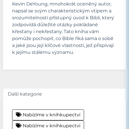
Kevin DeYoung, mnohokrát oceněný autor,
napsal se svým charakteristickým vtipem a
srozumitelností přístupný úvod k Bibli, který
zodpovídá důležité otázky pokládané
křesťany i nekřesťany. Tato kniha vám
pomůže pochopit, co Bible říká sama o sobě
a jaké jsou její klíčové vlastnosti, jež přispívají
k jejímu stálému významu.
Další kategorie
Nabízíme v knihkupectví
Nabízíme v knihkupectví