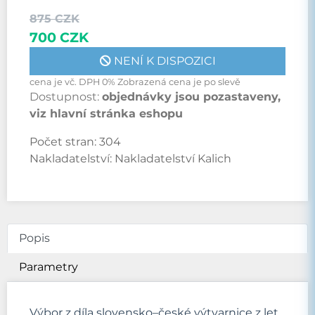
875 CZK
700 CZK
NENÍ K DISPOZICI
cena je vč. DPH 0% Zobrazená cena je po slevě
Dostupnost:
objednávky jsou pozastaveny,
viz hlavní stránka eshopu
Počet stran:
304
Nakladatelství:
Nakladatelství Kalich
Popis
Parametry
Výbor z díla slovensko–české výtvarnice z let