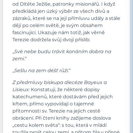
od Dítěte Ježíše, patronky misionářů. I když
předkládá jen úzký výběr ze všech divů a
zázraků, které se na její přímluvu udály a stále
dějí po celém světě, je svým obsahem
fascinující. Ukazuje nám totiž, jak věrně
Terezie dodržela svůj dvojí příslib:
„
Své nebe budu trávit konáním dobra na
zemi
.“
„
Sešlu na zem déšť růží
.“
Z předmluvy biskupa diecéze Bayeux a
Lisieux:
Konstatuji, že některé dopisy
katechumenů, které dostávám před jejich
křtem, přímo vypovídají o tajemné
přítomnosti sv. Terezie na jejich cestě
obrácení. Při čtení knihy zažijeme doslova
„cestu kolem světa“: s tou, která v mládí
toužila projít celou zemí, a přitom žila v přísné