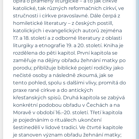
opírá o prameny liturgické – a to jak církve
katolické, tak různých reformačních církví, ve
stručnosti i církve pravoslavné. Dále čerpá z
homiletické literatury – z českých postill,
katolických i evangelických autorů zejména
17. a 18. století a z odborné literatury z oblasti
liturgiky a etnografie 19. a 20. století. Kniha je
rozdělena do pěti kapitol. První kapitola se
zaměřuje na dějiny obřadu žehnání matky po
porodu; přibližuje biblické pojetí rodičky jako
nečisté osoby a následně zkoumá, jak se
tento pohled, spolu s dalšími vlivy, promítá do
praxe rané církve a do antických
křesťanských spisů. Druhá kapitola se zabývá
konkrétní podobou obřadu v Čechách a na
Moravě v období 16.–20. století. Třetí kapitola
je pojednáním o rituálech ukončení
šestinedělí v lidové tradici. Ve čtvrté kapitole
je stanoven význam obřadu žehnání matky;