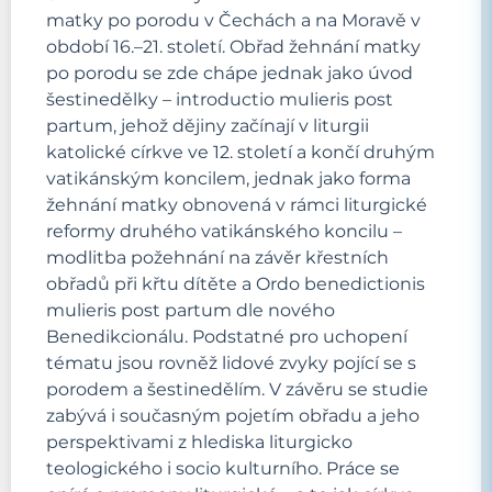
matky po porodu v Čechách a na Moravě v
období 16.–21. století. Obřad žehnání matky
po porodu se zde chápe jednak jako úvod
šestinedělky – introductio mulieris post
partum, jehož dějiny začínají v liturgii
katolické církve ve 12. století a končí druhým
vatikánským koncilem, jednak jako forma
žehnání matky obnovená v rámci liturgické
reformy druhého vatikánského koncilu –
modlitba požehnání na závěr křestních
obřadů při křtu dítěte a Ordo benedictionis
mulieris post partum dle nového
Benedikcionálu. Podstatné pro uchopení
tématu jsou rovněž lidové zvyky pojící se s
porodem a šestinedělím. V závěru se studie
zabývá i současným pojetím obřadu a jeho
perspektivami z hlediska liturgicko
teologického i socio kulturního. Práce se