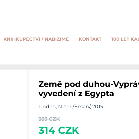
KNIHKUPECTVÍ / NABÍZÍME
KONTAKT
100 LET KA
Země pod duhou-Vyprávě
vyvedení z Egypta
Linden, N. ter /Eman/, 2015
369 CZK
314 CZK