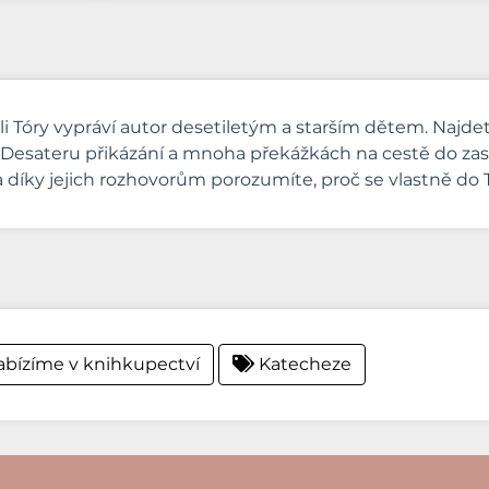
i Tóry vypráví autor desetiletým a starším dětem. Najdet
ta, Desateru přikázání a mnoha překážkách na cestě do 
a díky jejich rozhovorům porozumíte, proč se vlastně do 
bízíme v knihkupectví
Katecheze