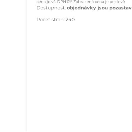
cena je vč. DPH 0% Zobrazená cena je po slevě
Dostupnost:
objednávky jsou pozastave
Počet stran:
240