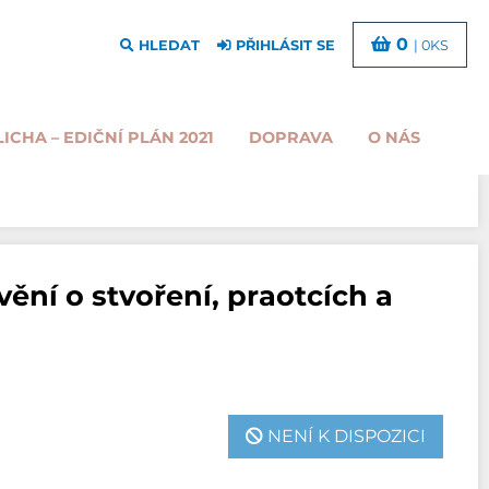
0
HLEDAT
PŘIHLÁSIT SE
| 0KS
LICHA – EDIČNÍ PLÁN 2021
DOPRAVA
O NÁS
ní o stvoření, praotcích a
NENÍ K DISPOZICI