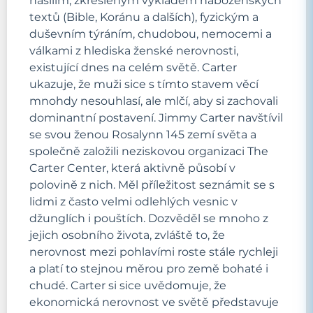
násilím, zkresleným výkladem náboženských
textů (Bible, Koránu a dalších), fyzickým a
duševním týráním, chudobou, nemocemi a
válkami z hlediska ženské nerovnosti,
existující dnes na celém světě. Carter
ukazuje, že muži sice s tímto stavem věcí
mnohdy nesouhlasí, ale mlčí, aby si zachovali
dominantní postavení. Jimmy Carter navštívil
se svou ženou Rosalynn 145 zemí světa a
společně založili neziskovou organizaci The
Carter Center, která aktivně působí v
polovině z nich. Měl příležitost seznámit se s
lidmi z často velmi odlehlých vesnic v
džunglích i pouštích. Dozvěděl se mnoho z
jejich osobního života, zvláště to, že
nerovnost mezi pohlavími roste stále rychleji
a platí to stejnou měrou pro země bohaté i
chudé. Carter si sice uvědomuje, že
ekonomická nerovnost ve světě představuje