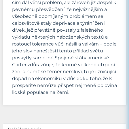
čím dál větší problém, ale zároveň již dospěl k
pevnému přesvědčení, že nejvážnějším a
všeobecně opomíjeným problémem se
celosvětově staly deprivace a týrání žen i
dívek, jež převážně povstaly z falešného
výkladu některých náboženských textů a
rostoucí tolerance vůči násilí a válkám – podle
jeho slov naneštěstí tento příklad světu
poskytly samotné Spojené státy americké.
Carter zdůrazňuje, že kromě velkého utrpení
žen, o němž se téměř nemluví, tu je i zničující
dopad na ekonomiku v důsledku toho, že k
prosperitě nemůže přispět nejméně polovina
lidské populace na Zemi.