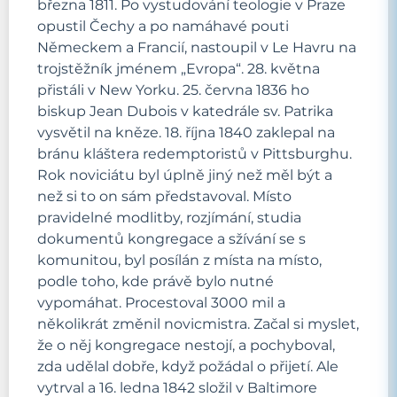
března 1811. Po vystudování teologie v Praze
opustil Čechy a po namáhavé pouti
Německem a Francií, nastoupil v Le Havru na
trojstěžník jménem „Evropa“. 28. května
přistáli v New Yorku. 25. června 1836 ho
biskup Jean Dubois v katedrále sv. Patrika
vysvětil na kněze. 18. října 1840 zaklepal na
bránu kláštera redemptoristů v Pittsburghu.
Rok noviciátu byl úplně jiný než měl být a
než si to on sám představoval. Místo
pravidelné modlitby, rozjímání, studia
dokumentů kongregace a sžívání se s
komunitou, byl posílán z místa na místo,
podle toho, kde právě bylo nutné
vypomáhat. Procestoval 3000 mil a
několikrát změnil novicmistra. Začal si myslet,
že o něj kongregace nestojí, a pochyboval,
zda udělal dobře, když požádal o přijetí. Ale
vytrval a 16. ledna 1842 složil v Baltimore