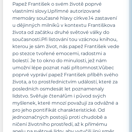
Papež František o svém životě poprvé
vlastními slovy.Upřímné autorizované
memoáry současné hlavy církve.14 zastavení
u dějinných milníků v kontextu Františkova
života od začátku druhé světové války do
současnosti.Při listování tou vzácnou knihou,
kterou je sám život, nás papež František vede
po stezce tvořené emocemi, radostmi a
bolestí. Je to okno do minulosti, jež nám
umožní lépe poznat naši přítomnost.Vůbec
poprvé vypráví papež František příběh svého
života, a to prostřednictvím událostí, které za
posledních osmdesát let poznamenaly
lidstvo. Svěřuje čtenářům i původ svých
myšlenek, které mnozí považují za odvážné a
pro jeho pontifikát charakteristické. Od
jednoznačných postojů proti chudobě a
ničení životního prostředí, až k přímému
apelu na světové lídry, aby vytyčili jiný směr