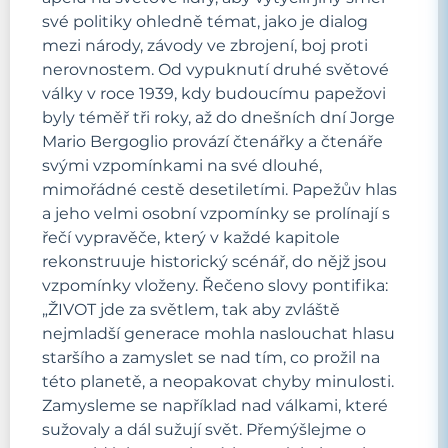
své politiky ohledně témat, jako je dialog
mezi národy, závody ve zbrojení, boj proti
nerovnostem. Od vypuknutí druhé světové
války v roce 1939, kdy budoucímu papežovi
byly téměř tři roky, až do dnešních dní Jorge
Mario Bergoglio provází čtenářky a čtenáře
svými vzpomínkami na své dlouhé,
mimořádné cestě desetiletími. Papežův hlas
a jeho velmi osobní vzpomínky se prolínají s
řečí vypravěče, který v každé kapitole
rekonstruuje historický scénář, do nějž jsou
vzpomínky vloženy. Řečeno slovy pontifika:
„ŽIVOT jde za světlem, tak aby zvláště
nejmladší generace mohla naslouchat hlasu
staršího a zamyslet se nad tím, co prožil na
této planetě, a neopakovat chyby minulosti.
Zamysleme se například nad válkami, které
sužovaly a dál sužují svět. Přemýšlejme o