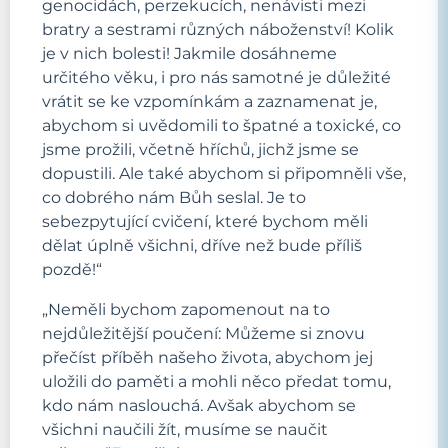
genocidách, perzekucích, nenávisti mezi
bratry a sestrami různých náboženství! Kolik
je v nich bolesti! Jakmile dosáhneme
určitého věku, i pro nás samotné je důležité
vrátit se ke vzpomínkám a zaznamenat je,
abychom si uvědomili to špatné a toxické, co
jsme prožili, včetně hříchů, jichž jsme se
dopustili. Ale také abychom si připomněli vše,
co dobrého nám Bůh seslal. Je to
sebezpytující cvičení, které bychom měli
dělat úplně všichni, dříve než bude příliš
pozdě!“
„Neměli bychom zapomenout na to
nejdůležitější poučení: Můžeme si znovu
přečíst příběh našeho života, abychom jej
uložili do paměti a mohli něco předat tomu,
kdo nám naslouchá. Avšak abychom se
všichni naučili žít, musíme se naučit