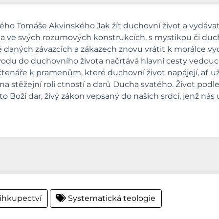
atého Tomáše Akvinského Jak žít duchovní život a vydáv
ula ve svých rozumových konstrukcích, s mystikou či duch
ě daných závazcích a zákazech znovu vrátit k morálce vy
vodu do duchovního života načrtává hlavní cesty vedouc
tenáře k pramenům, které duchovní život napájejí, ať už jd
stěžejní roli ctností a darů Ducha svatého. Život podl
Boží dar, živý zákon vepsaný do našich srdcí, jenž nás 
ihkupectví
Systematická teologie