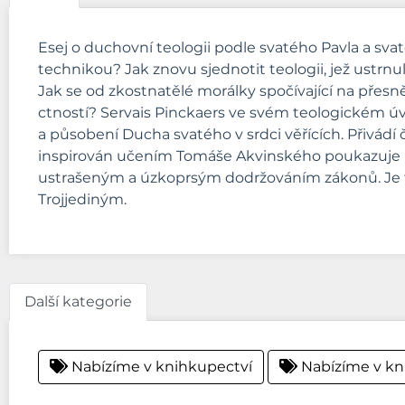
Esej o duchovní teologii podle svatého Pavla a sv
technikou? Jak znovu sjednotit teologii, jež ustrn
Jak se od zkostnatělé morálky spočívající na přesn
ctností? Servais Pinckaers ve svém teologickém ú
a působení Ducha svatého v srdci věřících. Přivádí č
inspirován učením Tomáše Akvinského poukazuje na 
ustrašeným a úzkoprsým dodržováním zákonů. Je to 
Trojjediným.
Další kategorie
Nabízíme v knihkupectví
Nabízíme v kn