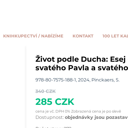
KNIHKUPECTVÍ / NABÍZÍME
KONTAKT
100 LET KA
Život podle Ducha: Esej
svatého Pavla a svatéh
978-80-7575-188-1, 2024, Pinckaers, S.
340 CZK
285 CZK
cena je vč. DPH 0% Zobrazená cena je po slevě
Dostupnost:
objednávky jsou pozastave