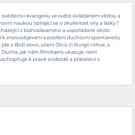
at svědectví evangeliu ve světě ovládaném vědou a
ovní naukou opírající se o zkušenost víry a lásky?
cházející z blahoslavenství a uspořádané okolo
í k znovuobjevení a posílení duchovní spontaneity
e o Boží slovo, učení Otců či liturgii církve, a
e Ducha, jak nám Pinckaers ukazuje, není
uschopňuje k pravé svobodě a přátelství s