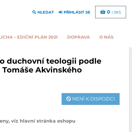
0
HLEDAT
PŘIHLÁSIT SE
| 0KS
LICHA – EDIČNÍ PLÁN 2021
DOPRAVA
O NÁS
 o duchovní teologii podle
o Tomáše Akvinského
NENÍ K DISPOZICI
ny, viz hlavní stránka eshopu