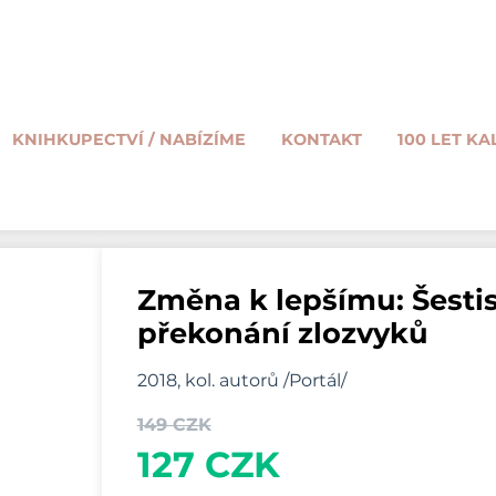
KNIHKUPECTVÍ / NABÍZÍME
KONTAKT
100 LET KA
Změna k lepšímu: Šesti
překonání zlozvyků
2018, kol. autorů /Portál/
149 CZK
127 CZK