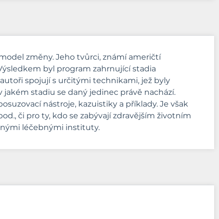
ý model změny. Jeho tvůrci, známí američtí
t. Výsledkem byl program zahrnující stadia
utoři spojují s určitými technikami, jež byly
v jakém stadiu se daný jedinec právě nachází.
uzovací nástroje, kazuistiky a příklady. Je však
od., či pro ty, kdo se zabývají zdravějším životním
nými léčebnými instituty.