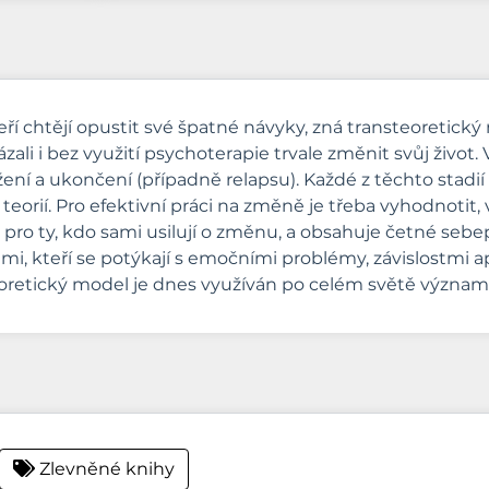
eří chtějí opustit své špatné návyky, zná transteoretick
kázali i bez využití psychoterapie trvale změnit svůj živo
í a ukončení (případně relapsu). Každé z těchto stadií a
rií. Pro efektivní práci na změně je třeba vyhodnotit, 
 ty, kdo sami usilují o změnu, a obsahuje četné sebepos
idmi, kteří se potýkají s emočními problémy, závislostmi ap
oretický model je dnes využíván po celém světě význam
Zlevněné knihy