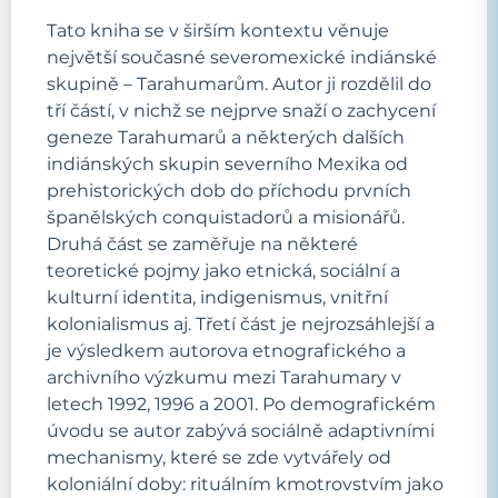
Tato kniha se v širším kontextu věnuje
největší současné severomexické indiánské
skupině – Tarahumarům. Autor ji rozdělil do
tří částí, v nichž se nejprve snaží o zachycení
geneze Tarahumarů a některých dalších
indiánských skupin severního Mexika od
prehistorických dob do příchodu prvních
španělských conquistadorů a misionářů.
Druhá část se zaměřuje na některé
teoretické pojmy jako etnická, sociální a
kulturní identita, indigenismus, vnitřní
kolonialismus aj. Třetí část je nejrozsáhlejší a
je výsledkem autorova etnografického a
archivního výzkumu mezi Tarahumary v
letech 1992, 1996 a 2001. Po demografickém
úvodu se autor zabývá sociálně adaptivními
mechanismy, které se zde vytvářely od
koloniální doby: rituálním kmotrovstvím jako