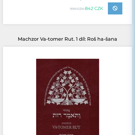
842 CZK
990 CZK
Machzor Va-tomer Rut. 1 díl: Roš ha-šana