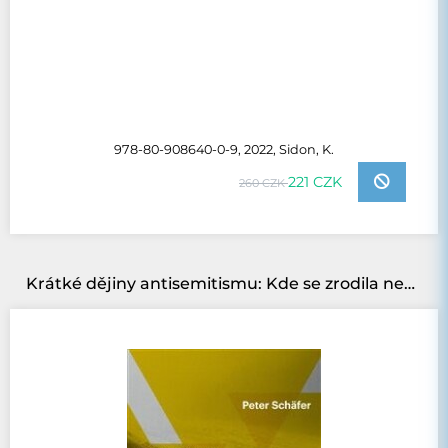
978-80-908640-0-9, 2022, Sidon, K.
221 CZK
260 CZK
Krátké dějiny antisemitismu: Kde se zrodila nenávist k Židům a proč se pořád vrací