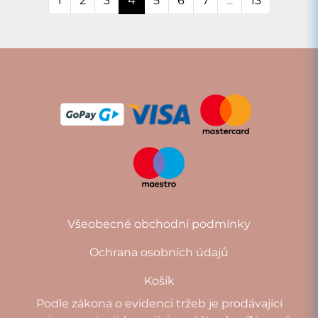
1
2
3
4
5
6
7
...
13
Všeobecné obchodní podmínky
Ochrana osobních údajů
Košík
Podle zákona o evidenci tržeb je prodávající