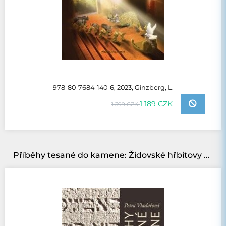
978-80-7684-140-6, 2023, Ginzberg, L.
1 189 CZK
1 399 CZK
Příběhy tesané do kamene: Židovské hřbitovy v Terešově, Hřešihlavech, Radnicích, Oseku, Kožlanech a Zderazi