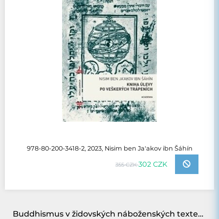
978-80-200-3418-2, 2023, Nisim ben Ja'akov ibn Šáhín
302 CZK
355 CZK
Buddhismus v židovských náboženských textech 18.–21. století