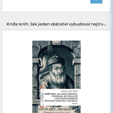
Kníže knih: Jak jeden sběratel vybudoval nejtrvalejší a nejpozoruhodnější židovskou knihovnu v dějinách