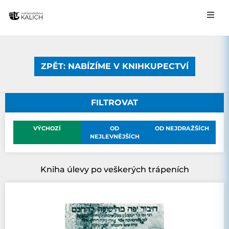
ZPĚT: NABÍZÍME V KNIHKUPECTVÍ
FILTROVAT
VÝCHOZÍ
OD
OD NEJDRAŽŠÍCH
NEJLEVNĚJŠÍCH
Kniha úlevy po veškerých trápeních