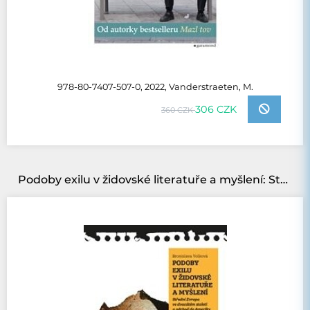
978-80-7407-507-0, 2022, Vanderstraeten, M.
306 CZK
360 CZK
Podoby exilu v židovské literatuře a myšlení: Střední Evropa ve dvacátém století a odchod do Ameriky