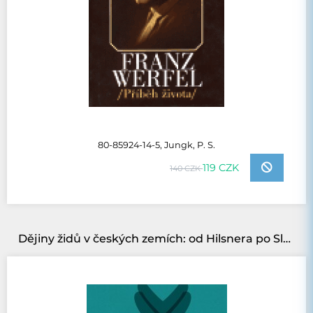
80-85924-14-5, Jungk, P. S.
119 CZK
140 CZK
Dějiny židů v českých zemích: od Hilsnera po Slánského