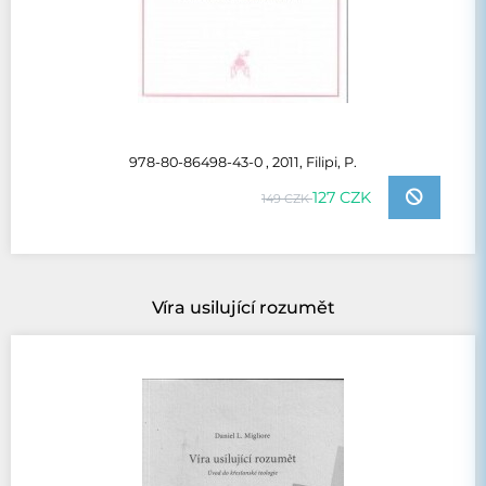
978-80-86498-43-0 , 2011, Filipi, P.
127 CZK
149 CZK
Víra usilující rozumět