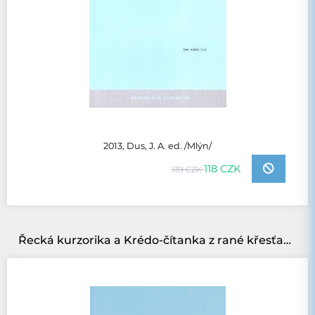
2013, Dus, J. A. ed. /Mlýn/
118 CZK
139 CZK
Řecká kurzorika a Krédo-čítanka z rané křesťanské literatury