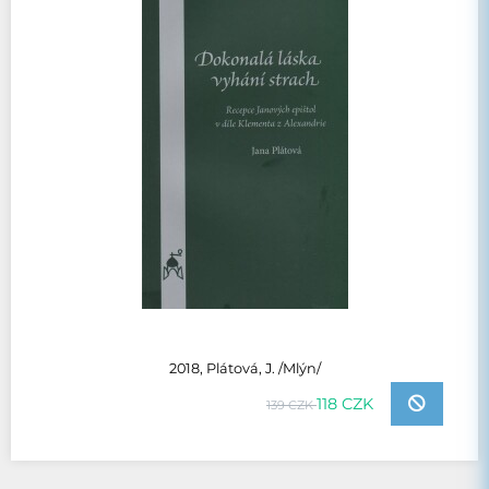
2018, Plátová, J. /Mlýn/
118 CZK
139 CZK