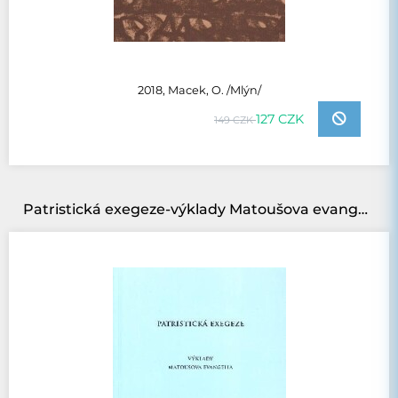
2018, Macek, O. /Mlýn/
127 CZK
149 CZK
Patristická exegeze-výklady Matoušova evangelia