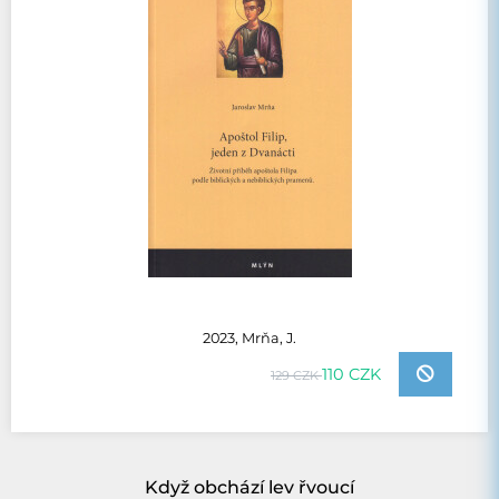
2023, Mrňa, J.
110 CZK
129 CZK
Když obchází lev řvoucí