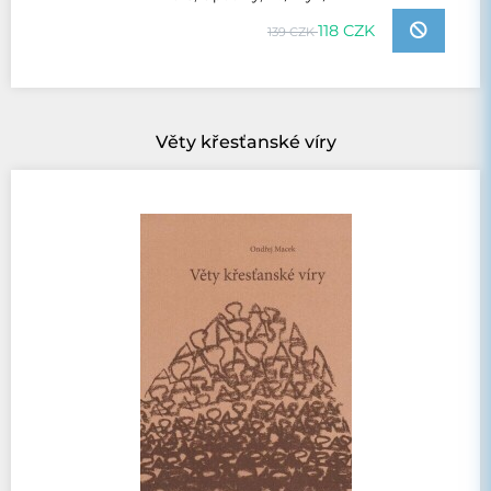
118 CZK
139 CZK
Věty křesťanské víry