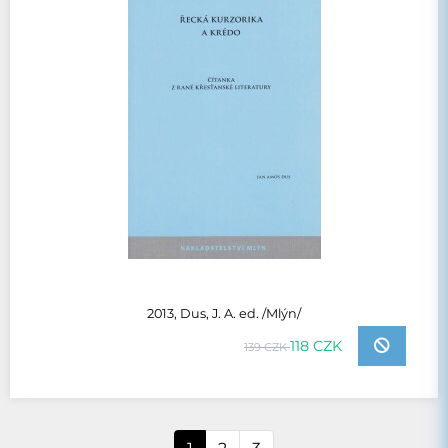
2013, Dus, J. A. ed. /Mlýn/
118 CZK
139 CZK