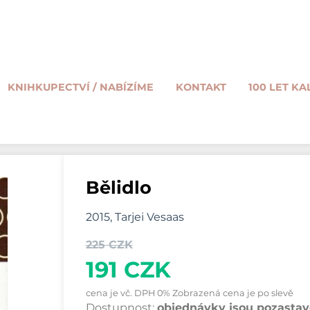
KNIHKUPECTVÍ / NABÍZÍME
KONTAKT
100 LET KA
Bělidlo
2015, Tarjei Vesaas
225 CZK
191 CZK
cena je vč. DPH 0% Zobrazená cena je po slevě
Dostupnost:
objednávky jsou pozastave