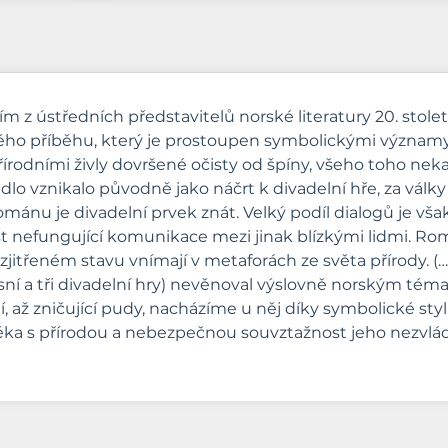
ím z ústředních představitelů norské literatury 20. stole
o příběhu, který je prostoupen symbolickými významy a 
řírodními živly dovršené očisty od špíny, všeho toho nek
lo vznikalo původně jako náčrt k divadelní hře, za války
nu je divadelní prvek znát. Velký podíl dialogů je však v
nefungující komunikace mezi jinak blízkými lidmi. Román
ozjitřeném stavu vnímají v metaforách ze světa přírody. (…
ásní a tři divadelní hry) nevěnoval výslovně norským té
í, až zničující pudy, nacházíme u něj díky symbolické styl
ověka s přírodou a nebezpečnou souvztažnost jeho nezvládn