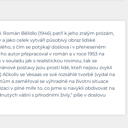
tí. Román Bělidlo (1946) patří k jeho zralým prózám,
jako celek vytváří působivý obraz lidské
alého, s čím se potýkají doslova i v přeneseném
 ho autor přepracoval v román a v roce 1953 na
 souladu jak s realistickou rovinou, tak se
ové postavy jsou prostí lidé, kteří nejsou zvyklí
) Ačkoliv se Vesaas ve své rozsáhlé tvorbě (vydal na
matům a zaměřoval se výhradně na životní situace
izaci v plné míře to, co jsme si navykli obdivovat na
utých vášní s přírodními živly,“ píše v doslovu