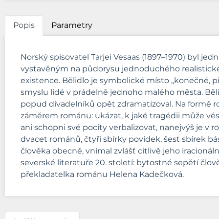
Popis
Parametry
Norský spisovatel Tarjei Vesaas (1897–1970) byl jedn
vystavěným na půdorysu jednoduchého realistickéh
existence. Bělidlo je symbolické místo „konečné, p
smyslu lidé v prádelně jednoho malého města. Bělid
popud divadelníků opět zdramatizoval. Na formě romá
záměrem románu: ukázat, k jaké tragédii může vést 
ani schopni své pocity verbalizovat, nanejvýš je v r
dvacet románů, čtyři sbírky povídek, šest sbírek b
člověka obecně, vnímal zvlášť citlivě jeho iracionáln
severské literatuře 20. století: bytostné sepětí čl
překladatelka románu Helena Kadečková.