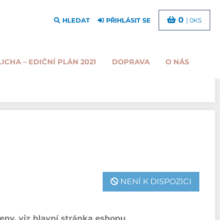
0
HLEDAT
PŘIHLÁSIT SE
| 0KS
LICHA – EDIČNÍ PLÁN 2021
DOPRAVA
O NÁS
NENÍ K DISPOZICI
ny, viz hlavní stránka eshopu