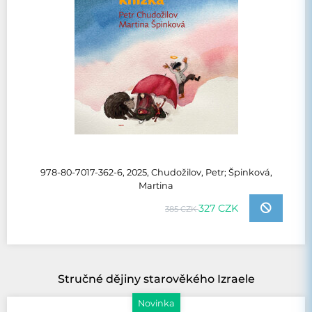
978-80-7017-362-6, 2025, Chudožilov, Petr; Špinková,
Martina
327 CZK
385 CZK
Stručné dějiny starověkého Izraele
Novinka