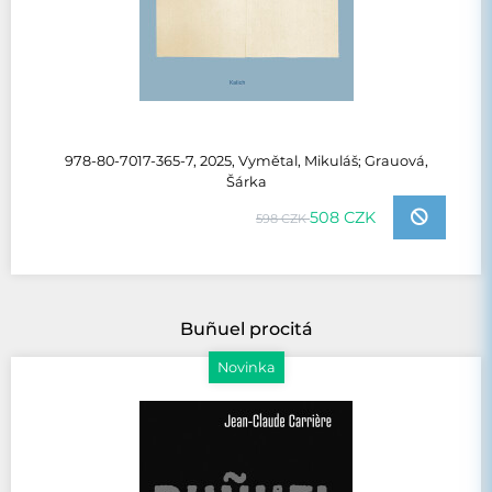
978-80-7017-365-7, 2025, Vymětal, Mikuláš; Grauová,
Šárka
508 CZK
598 CZK
Buñuel procitá
Novinka