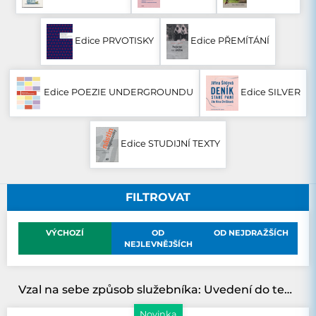
Edice PRVOTISKY
Edice PŘEMÍTÁNÍ
Edice POEZIE UNDERGROUNDU
Edice SILVER
Edice STUDIJNÍ TEXTY
FILTROVAT
VÝCHOZÍ
OD
OD NEJDRAŽŠÍCH
NEJLEVNĚJŠÍCH
Vzal na sebe způsob služebníka: Uvedení do teologie diakonie
Novinka