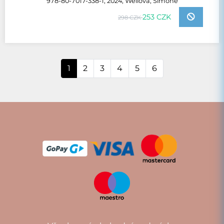
978-80-7017-338-1, 2024, Weilová, Simone
253 CZK
298 CZK
1
2
3
4
5
6