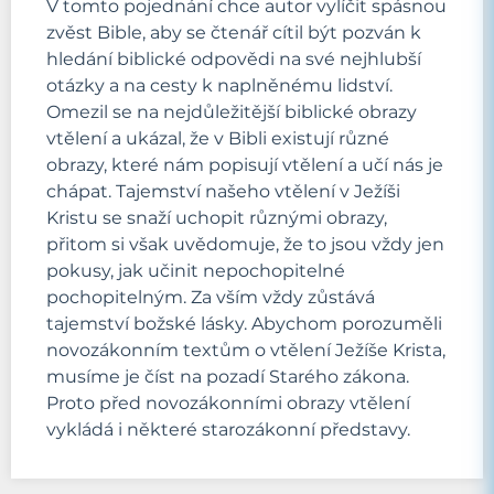
V tomto pojednání chce autor vylíčit spásnou
zvěst Bible, aby se čtenář cítil být pozván k
hledání biblické odpovědi na své nejhlubší
otázky a na cesty k naplněnému lidství.
Omezil se na nejdůležitější biblické obrazy
vtělení a ukázal, že v Bibli existují různé
obrazy, které nám popisují vtělení a učí nás je
chápat. Tajemství našeho vtělení v Ježíši
Kristu se snaží uchopit různými obrazy,
přitom si však uvědomuje, že to jsou vždy jen
pokusy, jak učinit nepochopitelné
pochopitelným. Za vším vždy zůstává
tajemství božské lásky. Abychom porozuměli
novozákonním textům o vtělení Ježíše Krista,
musíme je číst na pozadí Starého zákona.
Proto před novozákonními obrazy vtělení
vykládá i některé starozákonní představy.