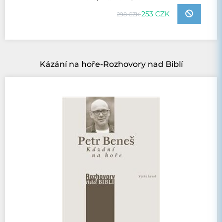
253 CZK
298 CZK
Kázání na hoře-Rozhovory nad Biblí