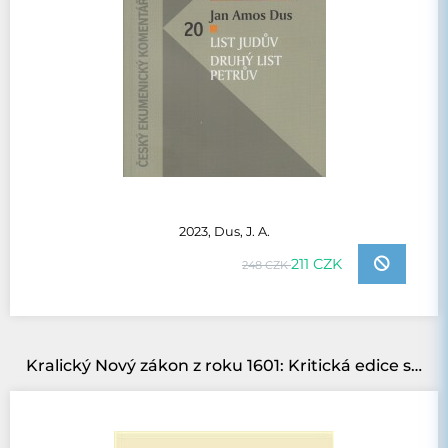
2023, Dus, J. A.
211 CZK
248 CZK
Kralický Nový zákon z roku 1601: Kritická edice s variantami bratrských vydání z let 1564 až 1613