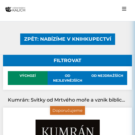
ZPĚT: NABÍZÍME V KNIHKUPECTVÍ
FILTROVAT
VÝCHOZÍ
OD
OD NEJDRAŽŠÍCH
NEJLEVNĚJŠÍCH
Kumrán: Svitky od Mrtvého moře a vznik biblického judaismu
Doporučujeme