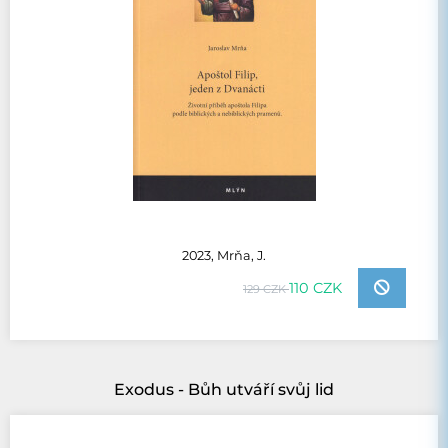
2023, Mrňa, J.
110 CZK
129 CZK
Exodus - Bůh utváří svůj lid