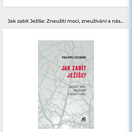
Jak zabít Ježíše: Zneužití moci, zneužívání a násilí v Bibli