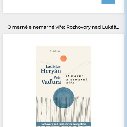
O marné a nemarné víře: Rozhovory nad Lukášovým evangeliem