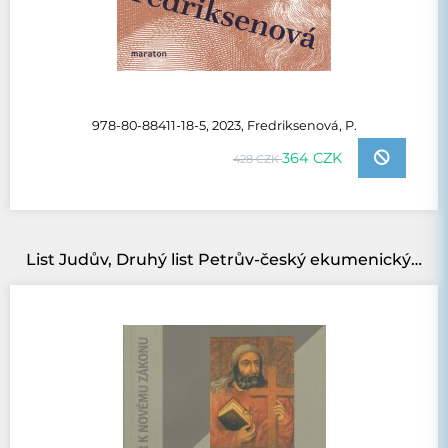
978-80-88411-18-5, 2023, Fredriksenová, P.
364 CZK
428 CZK
List Judův, Druhý list Petrův-český ekumenický komentář k Novému zákonu