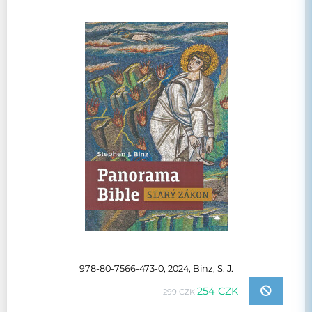
978-80-7566-473-0, 2024, Binz, S. J.
254 CZK
299 CZK