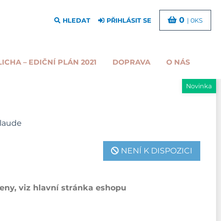
0
HLEDAT
PŘIHLÁSIT SE
| 0KS
LICHA – EDIČNÍ PLÁN 2021
DOPRAVA
O NÁS
Novinka
Claude
NENÍ K DISPOZICI
ny, viz hlavní stránka eshopu