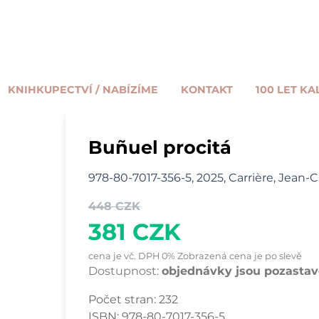
KNIHKUPECTVÍ / NABÍZÍME
KONTAKT
100 LET KA
Buñuel procitá
978-80-7017-356-5, 2025, Carrière, Jean-
448 CZK
381 CZK
cena je vč. DPH 0% Zobrazená cena je po slevě
Dostupnost:
objednávky jsou pozastave
Počet stran:
232
ISBN:
978-80-7017-356-5