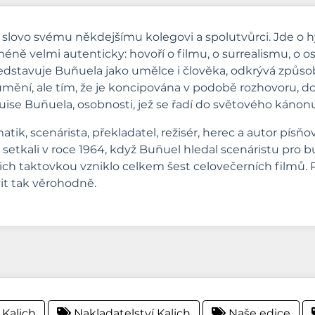
slovo svému někdejšímu kolegovi a spolutvůrci. Jde o h
éně velmi autenticky: hovoří o filmu, o surrealismu, o 
tavuje Buñuela jako umělce i člověka, odkrývá způsob 
mění, ale tím, že je koncipována v podobě rozhovoru, do
ise Buñuela, osobnosti, jež se řadí do světového kánonu
atik, scenárista, překladatel, režisér, herec a autor písňo
e setkali v roce 1964, když Buñuel hledal scenáristu pro 
jejich taktovkou vzniklo celkem šest celovečerních filmů. 
t tak věrohodně.
 Kalich
Nakladatelství Kalich
Naše edice