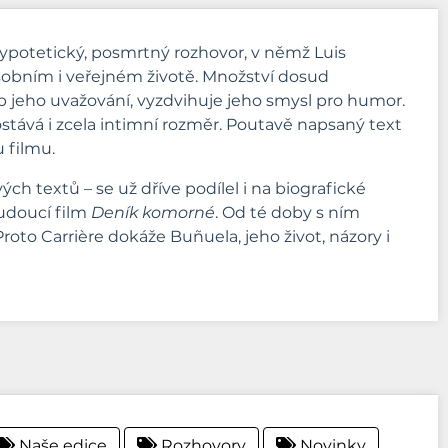
ypotetický, posmrtný rozhovor, v němž Luis
osobním i veřejném životě. Množství dosud
jeho uvažování, vyzdvihuje jeho smysl pro humor.
stává i zcela intimní rozměr. Poutavě napsaný text
 filmu.
vých textů – se už dříve podílel i na biografické
budoucí film
Deník komorné
. Od té doby s ním
Proto Carrière dokáže Buñuela, jeho život, názory i
Naše edice
Rozhovory
Novinky