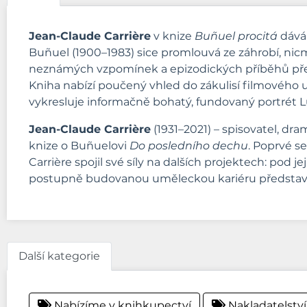
Jean-Claude Carrière
v knize
Buñuel procitá
dává 
Buñuel (1900–1983) sice promlouvá ze záhrobí, nicm
neznámých vzpomínek a epizodických příběhů předs
Kniha nabízí poučený vhled do zákulisí filmového u
vykresluje informačně bohatý, fundovaný portrét Lu
Jean-Claude Carrière
(1931–2021) – spisovatel, dram
knize o Buñuelovi
Do posledního dechu
. Poprvé s
Carrière spojil své síly na dalších projektech: pod 
postupně budovanou uměleckou kariéru představi
Další kategorie
Nabízíme v knihkupectví
Nakladatelství