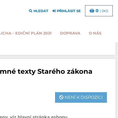
0
HLEDAT
PŘIHLÁSIT SE
| 0KS
LICHA – EDIČNÍ PLÁN 2021
DOPRAVA
O NÁS
mné texty Starého zákona
NENÍ K DISPOZICI
ny, viz hlavní stránka eshopu