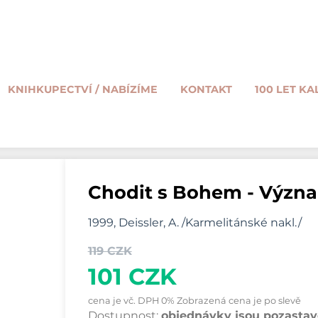
KNIHKUPECTVÍ / NABÍZÍME
KONTAKT
100 LET KA
Chodit s Bohem - Význa
1999, Deissler, A. /Karmelitánské nakl./
119 CZK
101 CZK
cena je vč. DPH 0% Zobrazená cena je po slevě
Dostupnost:
objednávky jsou pozastave