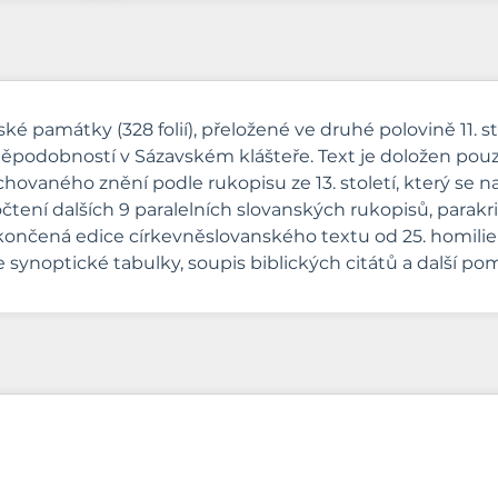
é památky (328 folií), přeložené ve druhé polovině 11. st
vděpodobností v Sázavském klášteře. Text je doložen po
dochovaného znění podle rukopisu ze 13. století, který s
čtení dalších 9 paralelních slovanských rukopisů, parakr
ončená edice církevněslovanského textu od 25. homilie
ne synoptické tabulky, soupis biblických citátů a další pom