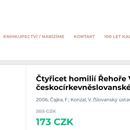
KNIHKUPECTVÍ / NABÍZÍME
KONTAKT
100 LET KA
Čtyřicet homilií Řehoře
českocírkevněslovanské
2006, Čajka, F.; Konzal, V. /Slovanský úst
203 CZK
173 CZK