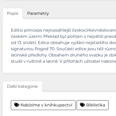
Popis
Parametry
Editio princeps nejrozsáhlejší českocírkevněslovansk
českém území. Překlad byl pořízen s největší pra
od 13. století. Edice obsahuje vydání nejstaršího 
signaturou Pogod 70. Součástí edice jsou též různo
latinské předlohy. Obsahem druhého svazku je dok
studii v ruštině a latině. V přílohách uživatel nalez
Další kategorie
Nabízíme v knihkupectví
Biblistika