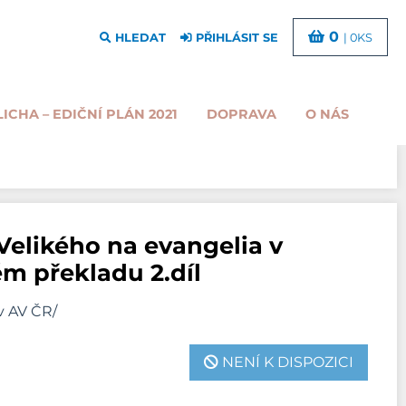
0
HLEDAT
PŘIHLÁSIT SE
| 0KS
LICHA – EDIČNÍ PLÁN 2021
DOPRAVA
O NÁS
 Velikého na evangelia v
m překladu 2.díl
av AV ČR/
NENÍ K DISPOZICI