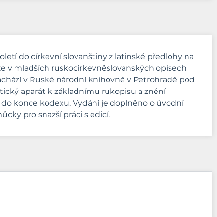
oletí do církevní slovanštiny z latinské předlohy na
uze v mladších ruskocírkevněslovanských opisech
e nachází v Ruské národní knihovně v Petrohradě pod
itický aparát k základnímu rukopisu a znění
 do konce kodexu. Vydání je doplněno o úvodní
ůcky pro snazší práci s edicí.