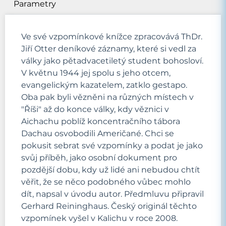
Parametry
Ve své vzpomínkové knížce zpracovává ThDr.
Jiří Otter deníkové záznamy, které si vedl za
války jako pětadvacetiletý student bohosloví.
V květnu 1944 jej spolu s jeho otcem,
evangelickým kazatelem, zatklo gestapo.
Oba pak byli vězněni na různých místech v
"Říši" až do konce války, kdy věznici v
Aichachu poblíž koncentračního tábora
Dachau osvobodili Američané. Chci se
pokusit sebrat své vzpomínky a podat je jako
svůj příběh, jako osobní dokument pro
pozdější dobu, kdy už lidé ani nebudou chtít
věřit, že se něco podobného vůbec mohlo
dít, napsal v úvodu autor. Předmluvu připravil
Gerhard Reininghaus. Český originál těchto
vzpomínek vyšel v Kalichu v roce 2008.