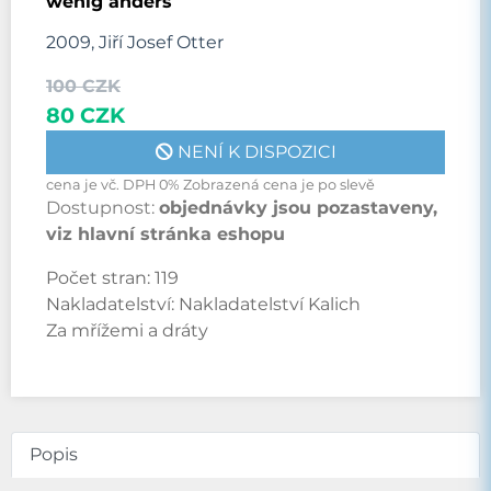
wenig anders
2009, Jiří Josef Otter
100 CZK
80 CZK
NENÍ K DISPOZICI
cena je vč. DPH 0% Zobrazená cena je po slevě
Dostupnost:
objednávky jsou pozastaveny,
viz hlavní stránka eshopu
Počet stran:
119
Nakladatelství:
Nakladatelství Kalich
Za mřížemi a dráty
Popis