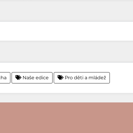
cha
Naše edice
Pro děti a mládež