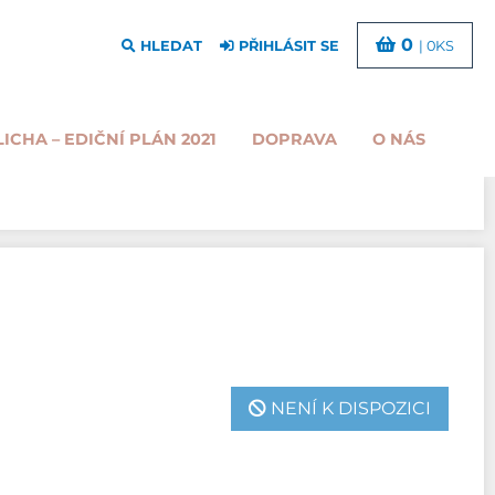
0
HLEDAT
PŘIHLÁSIT SE
| 0KS
LICHA – EDIČNÍ PLÁN 2021
DOPRAVA
O NÁS
NENÍ K DISPOZICI